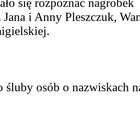
ało się rozpoznać nagrobek
z Jana i Anny Pleszczuk, Wa
gielskiej.
o śluby osób o nazwiskach n