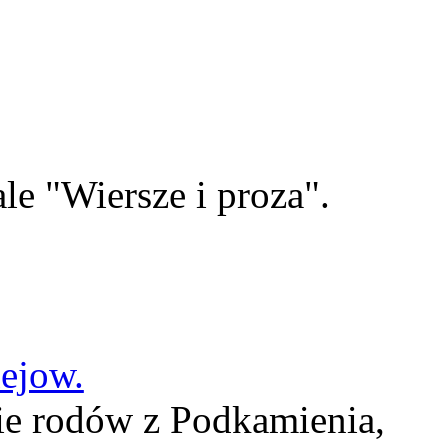
le "Wiersze i proza".
lejow.
ie rodów z Podkamienia,