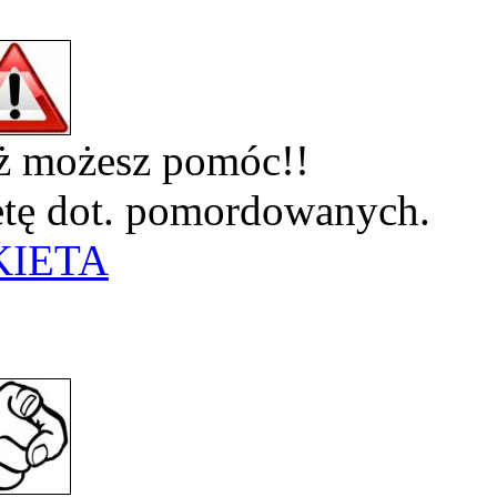
eż możesz pomóc!!
ietę dot. pomordowanych.
KIETA