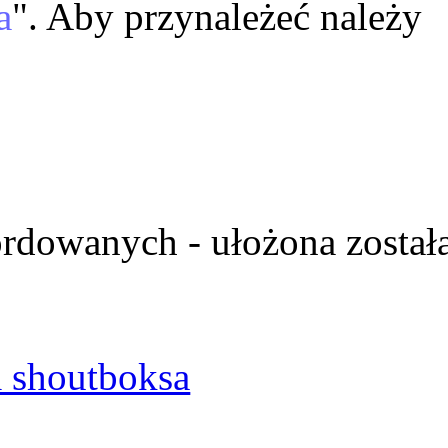
a
". Aby przynależeć należy
ordowanych - ułożona został
 shoutboksa