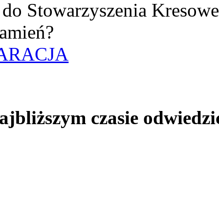
uż do Stowarzyszenia Kresow
amień?
ARACJA
jbliższym czasie odwiedzi