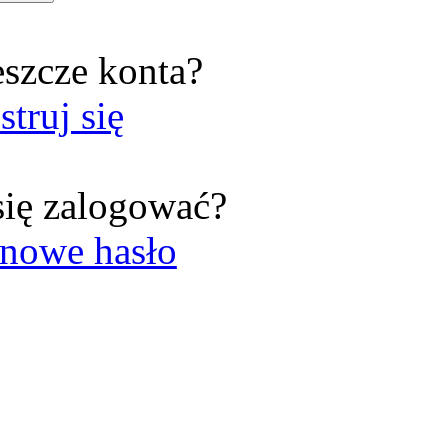
eszcze konta?
struj się
się zalogować?
nowe hasło