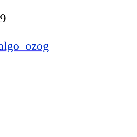
39
algo_ozog