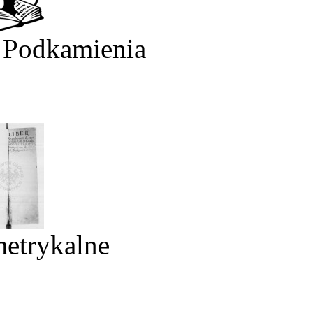
 Podkamienia
metrykalne