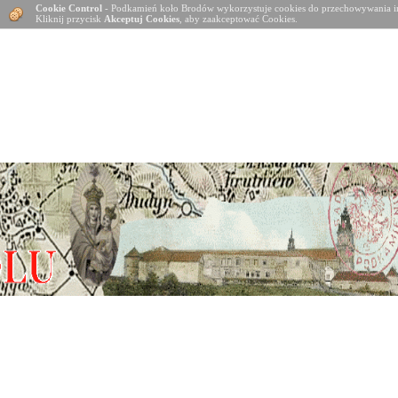
Cookie Control
- Podkamień koło Brodów wykorzystuje cookies do przechowywania in
Kliknij przycisk
Akceptuj Cookies
, aby zaakceptować Cookies.