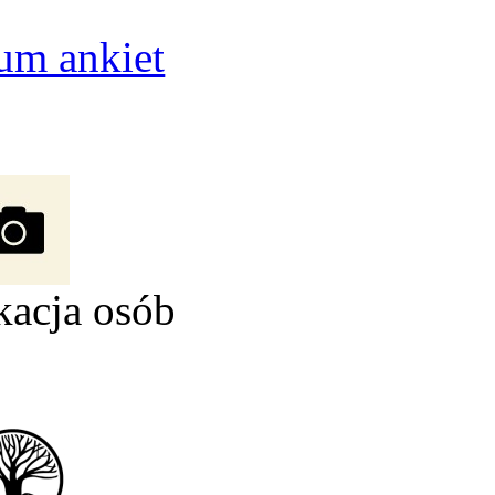
um ankiet
kacja osób