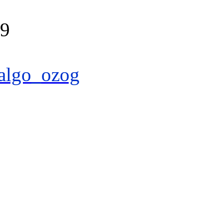
39
algo_ozog