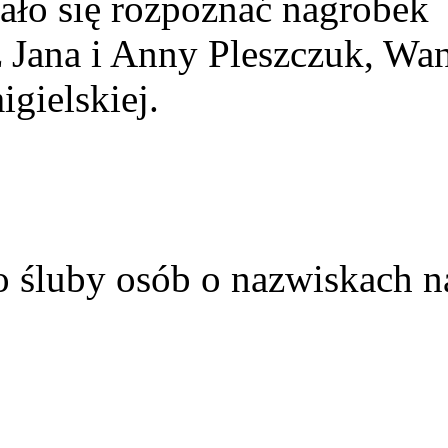
ało się rozpoznać nagrobek
z Jana i Anny Pleszczuk, Wa
gielskiej.
o śluby osób o nazwiskach n