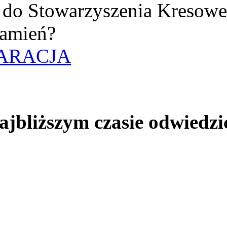
uż do Stowarzyszenia Kresow
amień?
ARACJA
jbliższym czasie odwiedzi