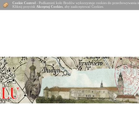
Cookie Control
- Podkamień koło Brodów wykorzystuje cookies do przechowywania in
Kliknij przycisk
Akceptuj Cookies
, aby zaakceptować Cookies.