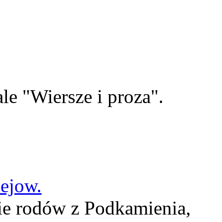
le "Wiersze i proza".
lejow.
ie rodów z Podkamienia,