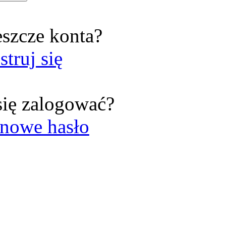
eszcze konta?
struj się
się zalogować?
nowe hasło