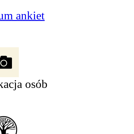
um ankiet
kacja osób