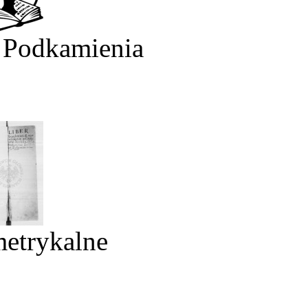
 Podkamienia
metrykalne