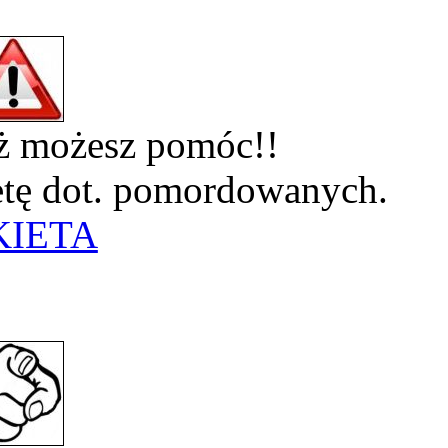
eż możesz pomóc!!
ietę dot. pomordowanych.
KIETA