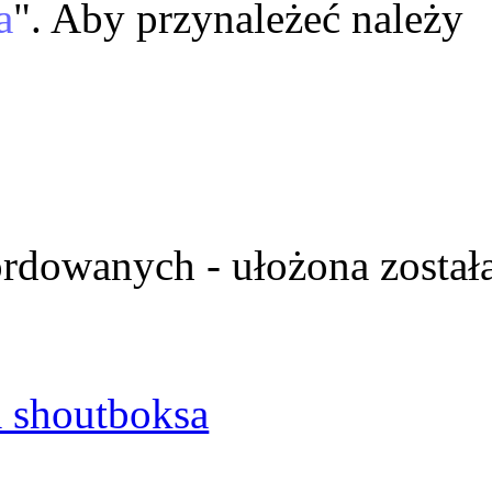
a
". Aby przynależeć należy
ordowanych - ułożona został
 shoutboksa