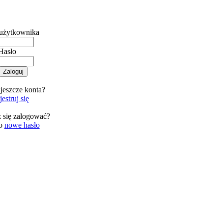
użytkownika
Hasło
jeszcze konta?
estruj się
 się zalogować?
 o
nowe hasło