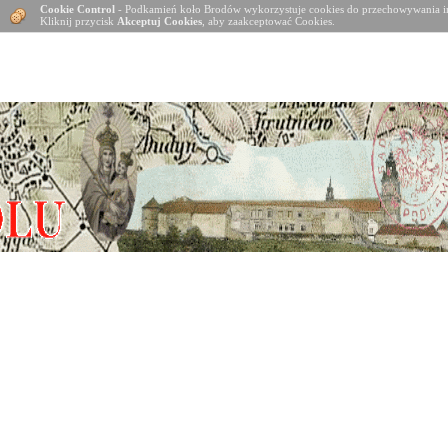
Cookie Control
- Podkamień koło Brodów wykorzystuje cookies do przechowywania in
Kliknij przycisk
Akceptuj Cookies
, aby zaakceptować Cookies.