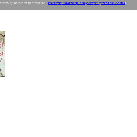
formacji na twoim komputerze. [
Przeczytaj informacje o używanych przez nas Cookies
].