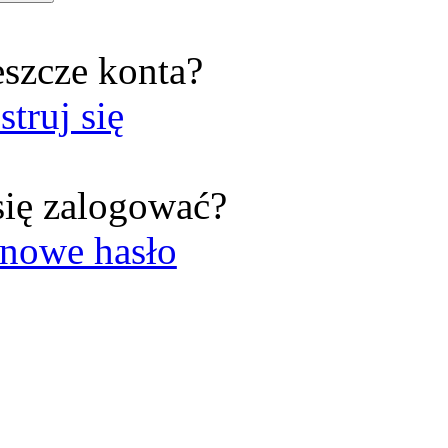
eszcze konta?
struj się
się zalogować?
nowe hasło