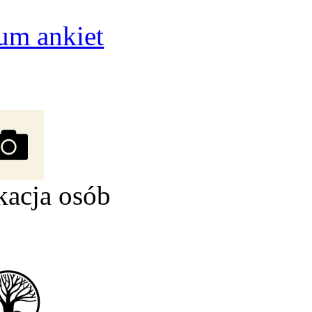
um ankiet
kacja osób