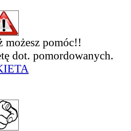
eż możesz pomóc!!
ietę dot. pomordowanych.
KIETA