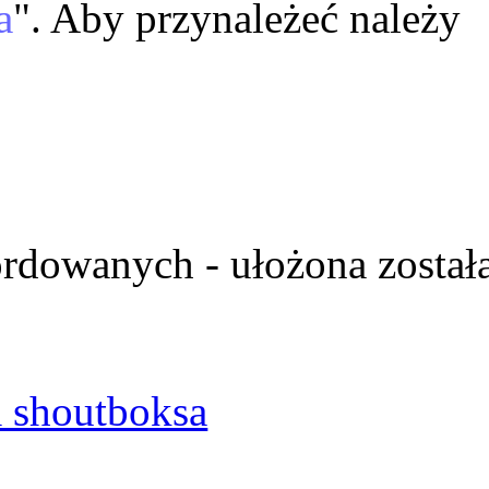
a
". Aby przynależeć należy
ordowanych - ułożona został
 shoutboksa