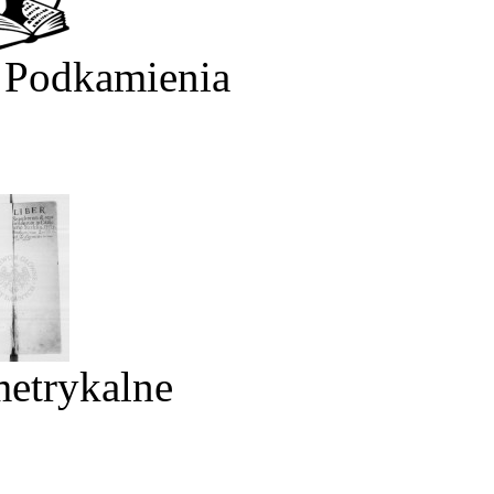
 Podkamienia
metrykalne