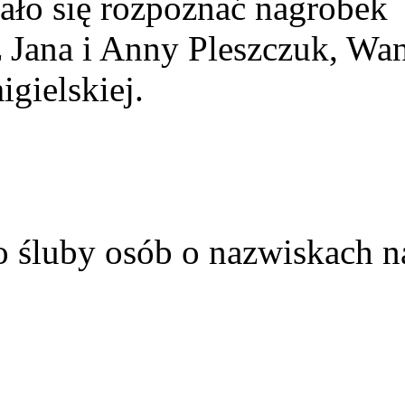
ało się rozpoznać nagrobek
z Jana i Anny Pleszczuk, Wa
gielskiej.
o śluby osób o nazwiskach n