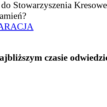
uż do Stowarzyszenia Kresow
amień?
ARACJA
jbliższym czasie odwiedzi