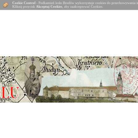
Cookie Control
- Podkamień koło Brodów wykorzystuje cookies do przechowywania in
Kliknij przycisk
Akceptuj Cookies
, aby zaakceptować Cookies.