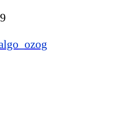
39
algo_ozog