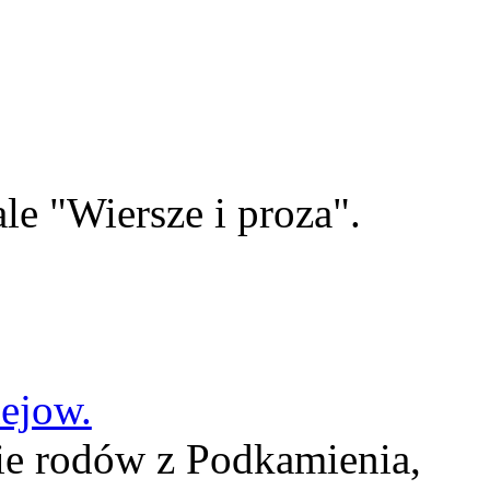
le "Wiersze i proza".
lejow.
ie rodów z Podkamienia,