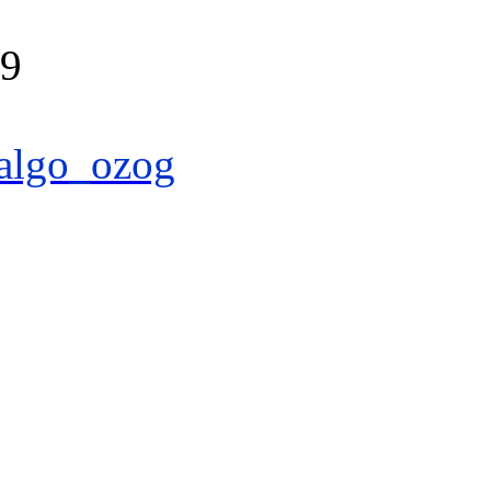
39
algo_ozog