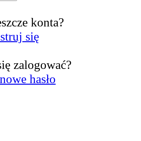
eszcze konta?
struj się
się zalogować?
nowe hasło