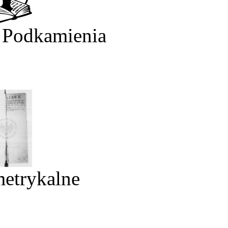
 Podkamienia
metrykalne