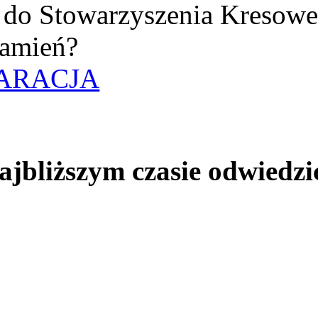
uż do Stowarzyszenia Kresow
amień?
ARACJA
jbliższym czasie odwiedzi