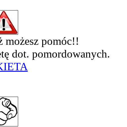
eż możesz pomóc!!
ietę dot. pomordowanych.
KIETA