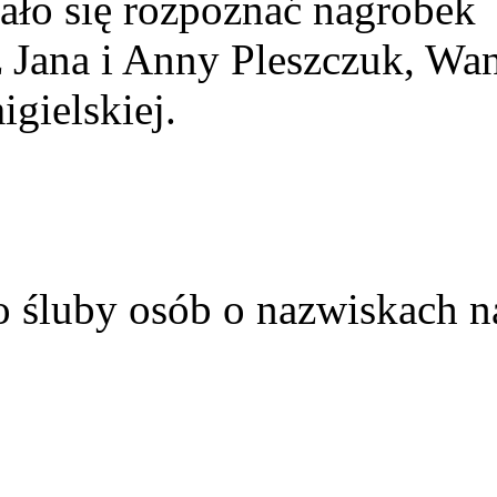
ało się rozpoznać nagrobek
z Jana i Anny Pleszczuk, Wa
gielskiej.
o śluby osób o nazwiskach n