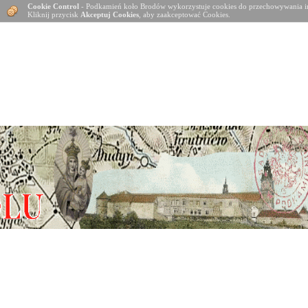
Cookie Control
- Podkamień koło Brodów wykorzystuje cookies do przechowywania in
Kliknij przycisk
Akceptuj Cookies
, aby zaakceptować Cookies.