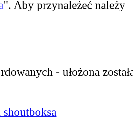
a
". Aby przynależeć należy
ordowanych - ułożona został
 shoutboksa