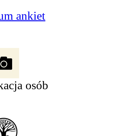
um ankiet
kacja osób