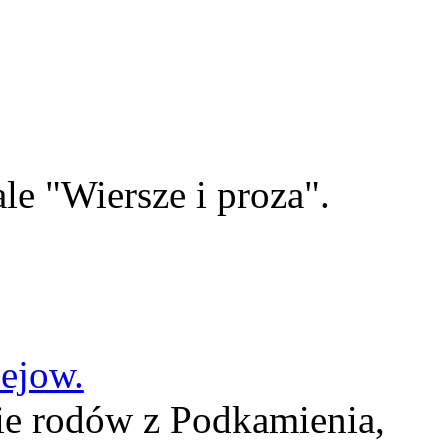
le "Wiersze i proza".
lejow.
ie rodów z Podkamienia,