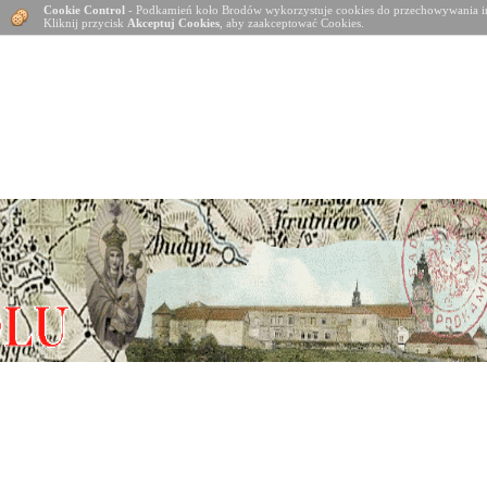
Cookie Control
- Podkamień koło Brodów wykorzystuje cookies do przechowywania in
Kliknij przycisk
Akceptuj Cookies
, aby zaakceptować Cookies.