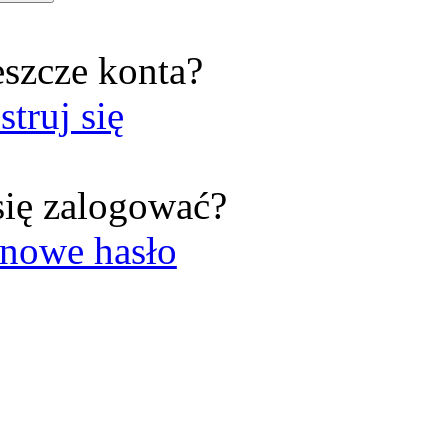
eszcze konta?
struj się
się zalogować?
nowe hasło