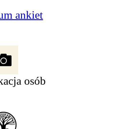
um ankiet
kacja osób