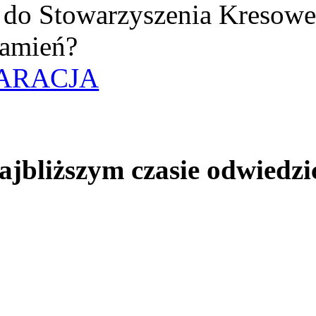
uż do Stowarzyszenia Kresow
amień?
ARACJA
jbliższym czasie odwiedzi