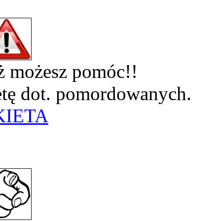
eż możesz pomóc!!
ietę dot. pomordowanych.
KIETA