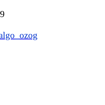
39
algo_ozog