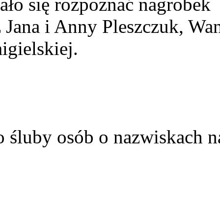
ało się rozpoznać nagrobek
z Jana i Anny Pleszczuk, Wa
gielskiej.
o śluby osób o nazwiskach n