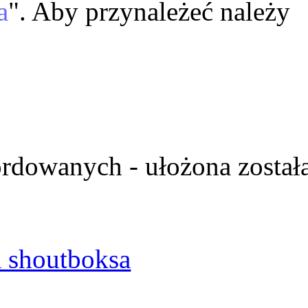
a
". Aby przynależeć należy
ordowanych - ułożona został
 shoutboksa