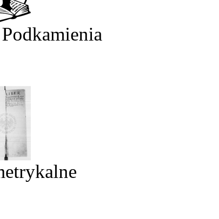
 Podkamienia
metrykalne