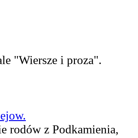
le "Wiersze i proza".
lejow.
ie rodów z Podkamienia,