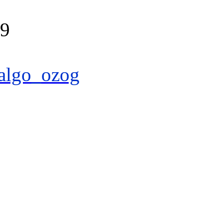
39
algo_ozog