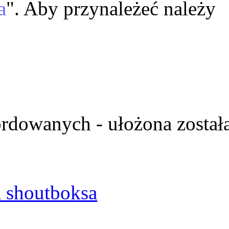
a
". Aby przynależeć należy
ordowanych - ułożona został
 shoutboksa