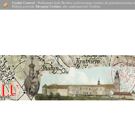
Cookie Control
- Podkamień koło Brodów wykorzystuje cookies do przechowywania in
Kliknij przycisk
Akceptuj Cookies
, aby zaakceptować Cookies.