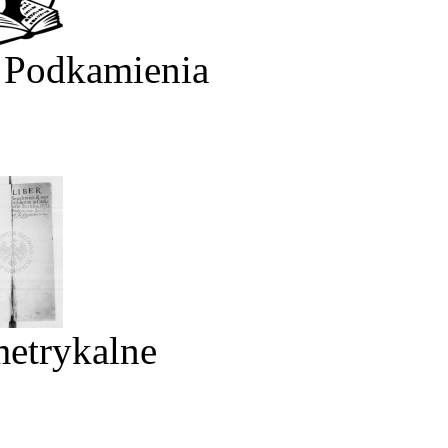
 Podkamienia
metrykalne