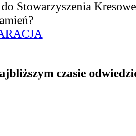
uż do Stowarzyszenia Kresow
amień?
ARACJA
jbliższym czasie odwiedzi