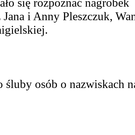
ało się rozpoznać nagrobek
z Jana i Anny Pleszczuk, Wa
gielskiej.
o śluby osób o nazwiskach n