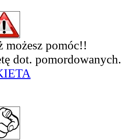
eż możesz pomóc!!
ietę dot. pomordowanych.
KIETA