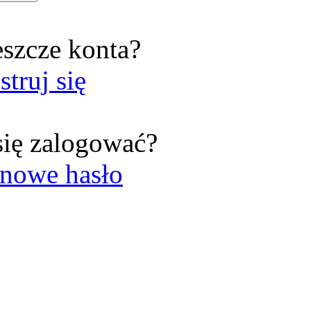
eszcze konta?
struj się
się zalogować?
nowe hasło