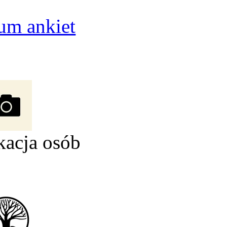
um ankiet
kacja osób