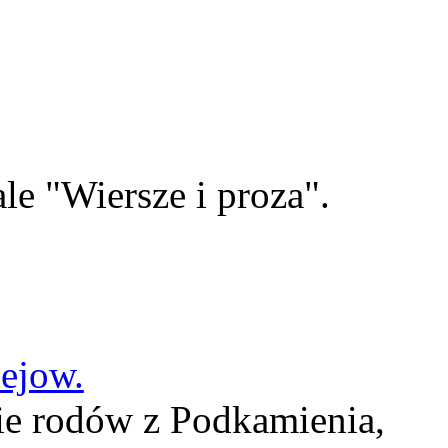
le "Wiersze i proza".
lejow.
ie rodów z Podkamienia,