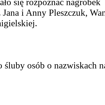
ało się rozpoznać nagrobek
z Jana i Anny Pleszczuk, Wa
gielskiej.
o śluby osób o nazwiskach n