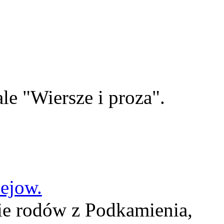
le "Wiersze i proza".
lejow.
ie rodów z Podkamienia,