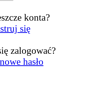
eszcze konta?
struj się
się zalogować?
nowe hasło