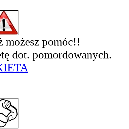
eż możesz pomóc!!
ietę dot. pomordowanych.
KIETA