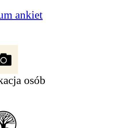
um ankiet
kacja osób