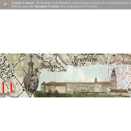
Cookie Control
- Podkamień koło Brodów wykorzystuje cookies do przechowywania in
Kliknij przycisk
Akceptuj Cookies
, aby zaakceptować Cookies.