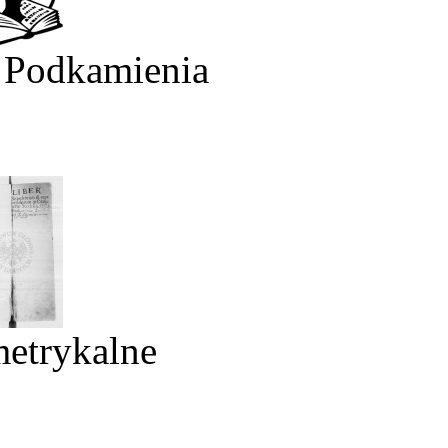
 Podkamienia
metrykalne