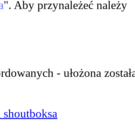
a
". Aby przynależeć należy
ordowanych - ułożona został
 shoutboksa