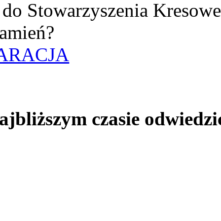
uż do Stowarzyszenia Kresow
amień?
ARACJA
jbliższym czasie odwiedzi