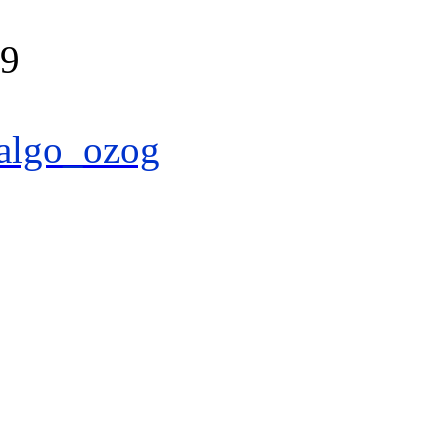
39
algo_ozog