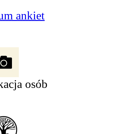
um ankiet
kacja osób