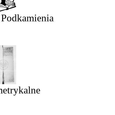
 Podkamienia
metrykalne