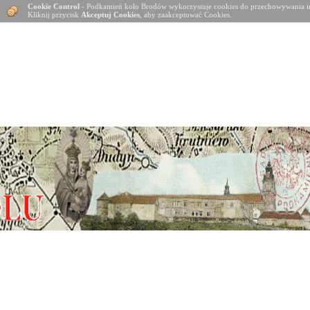
Cookie Control
- Podkamień koło Brodów wykorzystuje cookies do przechowywania in
Kliknij przycisk
Akceptuj Cookies
, aby zaakceptować Cookies.