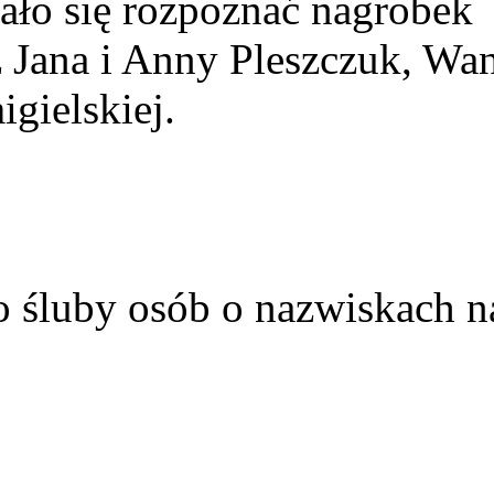
ało się rozpoznać nagrobek
z Jana i Anny Pleszczuk, Wa
gielskiej.
o śluby osób o nazwiskach n