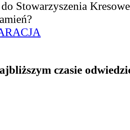
uż do Stowarzyszenia Kresow
amień?
ARACJA
jbliższym czasie odwiedzi