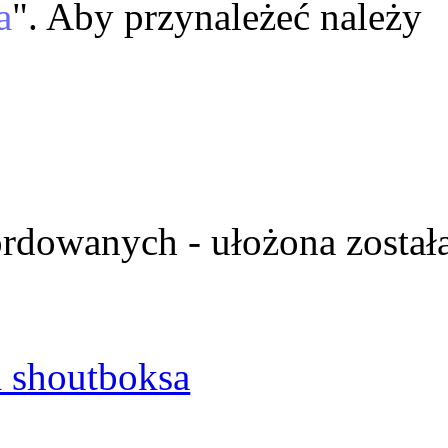
a
". Aby przynależeć należy
ordowanych - ułożona został
 shoutboksa