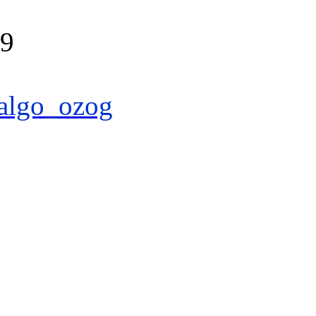
39
algo_ozog