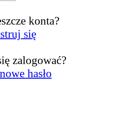
eszcze konta?
struj się
się zalogować?
nowe hasło