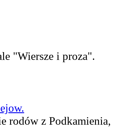
le "Wiersze i proza".
lejow.
ie rodów z Podkamienia,