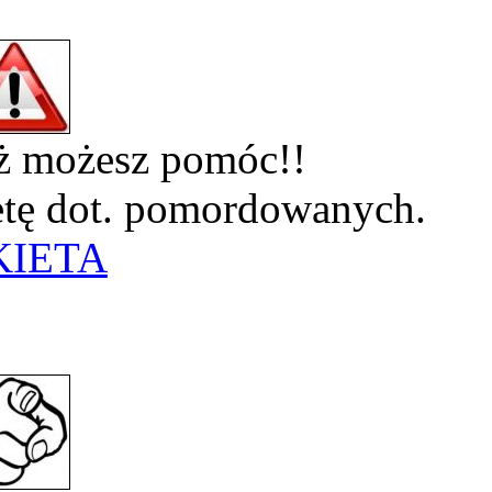
eż możesz pomóc!!
ietę dot. pomordowanych.
KIETA