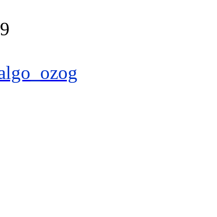
39
algo_ozog