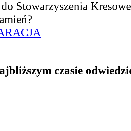
uż do Stowarzyszenia Kresow
amień?
ARACJA
jbliższym czasie odwiedzi