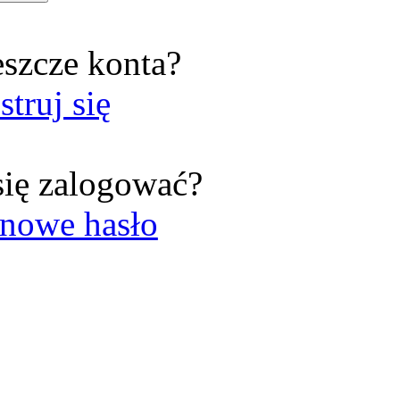
eszcze konta?
struj się
się zalogować?
nowe hasło