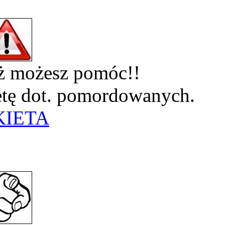
eż możesz pomóc!!
ietę dot. pomordowanych.
KIETA