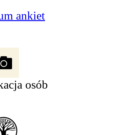
um ankiet
kacja osób