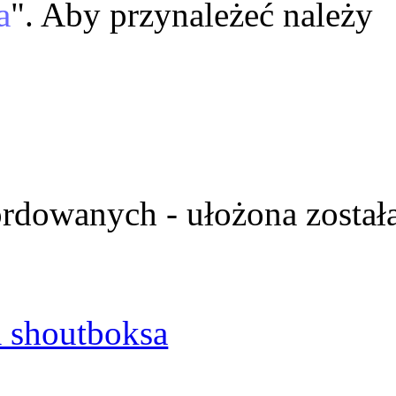
a
". Aby przynależeć należy
ordowanych - ułożona został
 shoutboksa