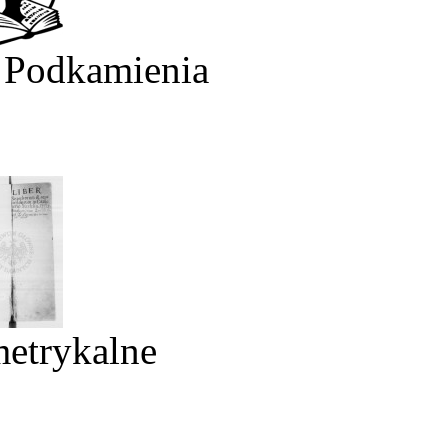
 Podkamienia
metrykalne