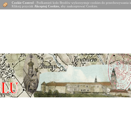
Cookie Control
- Podkamień koło Brodów wykorzystuje cookies do przechowywania in
Kliknij przycisk
Akceptuj Cookies
, aby zaakceptować Cookies.