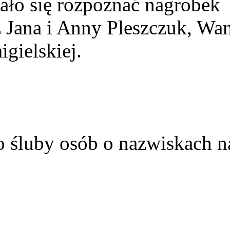
ało się rozpoznać nagrobek
z Jana i Anny Pleszczuk, Wa
gielskiej.
o śluby osób o nazwiskach n