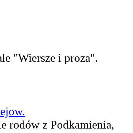
le "Wiersze i proza".
lejow.
ie rodów z Podkamienia,