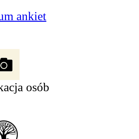
um ankiet
kacja osób