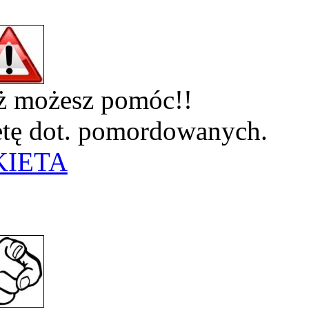
eż możesz pomóc!!
ietę dot. pomordowanych.
KIETA