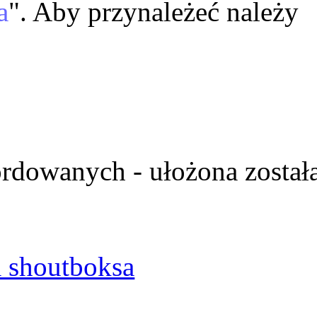
a
". Aby przynależeć należy
ordowanych - ułożona został
 shoutboksa