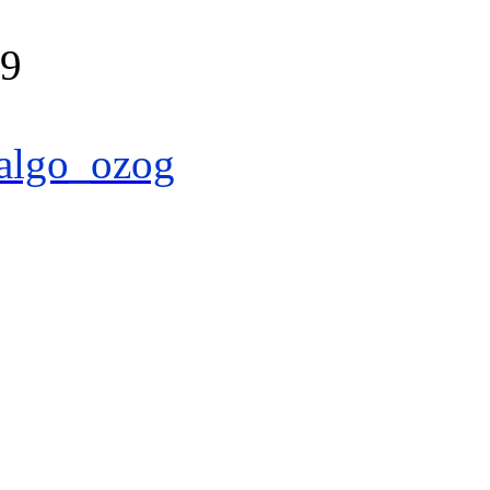
39
algo_ozog