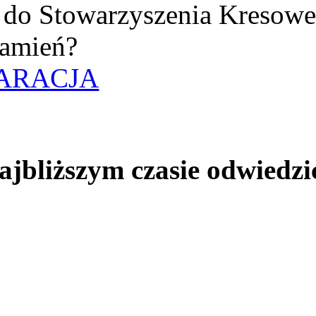
uż do Stowarzyszenia Kresow
amień?
ARACJA
jbliższym czasie odwiedzi