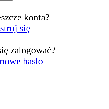
eszcze konta?
struj się
się zalogować?
nowe hasło