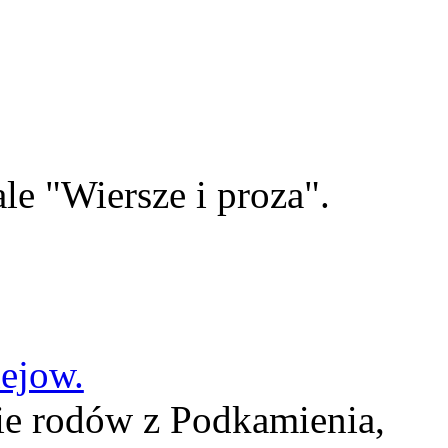
le "Wiersze i proza".
lejow.
ie rodów z Podkamienia,