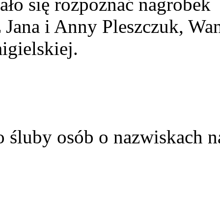
ało się rozpoznać nagrobek
z Jana i Anny Pleszczuk, Wa
gielskiej.
o śluby osób o nazwiskach n