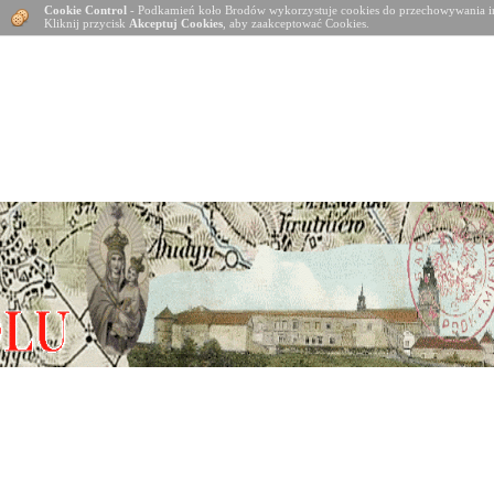
Cookie Control
- Podkamień koło Brodów wykorzystuje cookies do przechowywania in
Kliknij przycisk
Akceptuj Cookies
, aby zaakceptować Cookies.