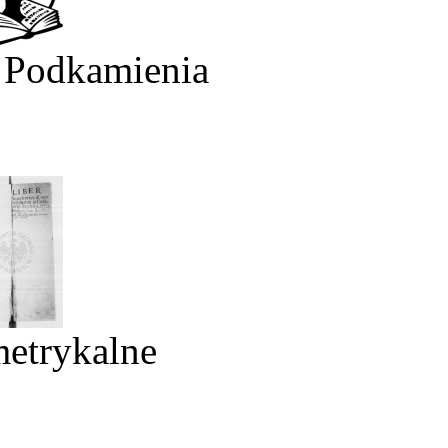
 Podkamienia
metrykalne