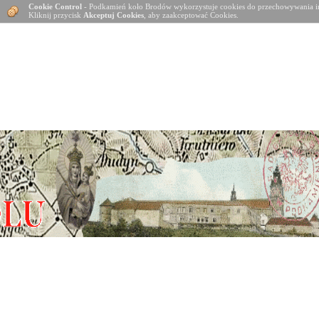
Cookie Control
- Podkamień koło Brodów wykorzystuje cookies do przechowywania in
Kliknij przycisk
Akceptuj Cookies
, aby zaakceptować Cookies.