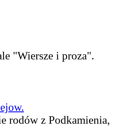
le "Wiersze i proza".
lejow.
ie rodów z Podkamienia,