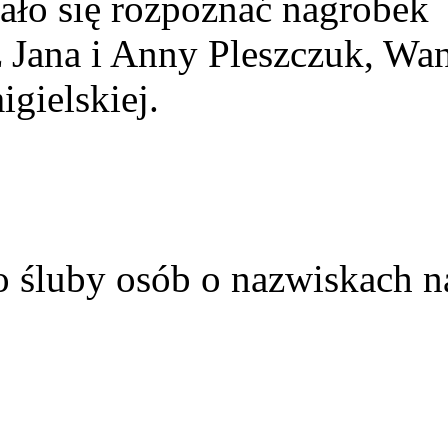
ało się rozpoznać nagrobek
z Jana i Anny Pleszczuk, Wa
gielskiej.
o śluby osób o nazwiskach n