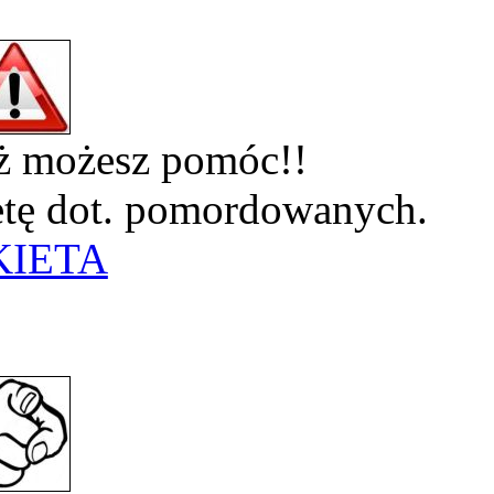
eż możesz pomóc!!
ietę dot. pomordowanych.
KIETA