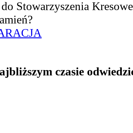
uż do Stowarzyszenia Kresow
amień?
ARACJA
jbliższym czasie odwiedzi