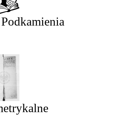
 Podkamienia
metrykalne