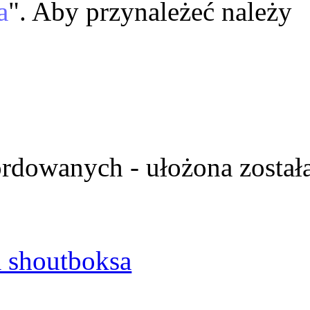
a
". Aby przynależeć należy
ordowanych - ułożona został
 shoutboksa