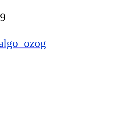
39
algo_ozog