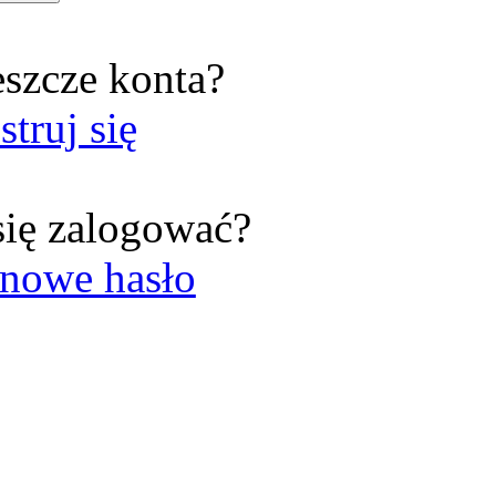
eszcze konta?
struj się
się zalogować?
nowe hasło