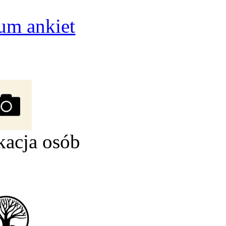
um ankiet
kacja osób