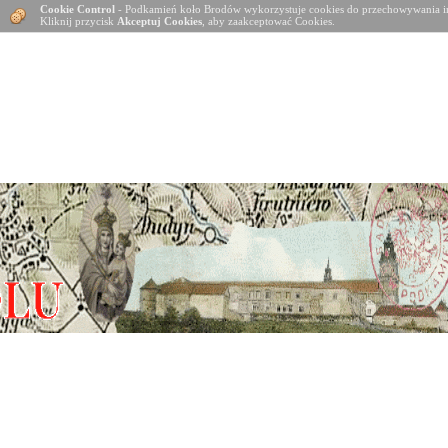
Cookie Control
- Podkamień koło Brodów wykorzystuje cookies do przechowywania in
Kliknij przycisk
Akceptuj Cookies
, aby zaakceptować Cookies.