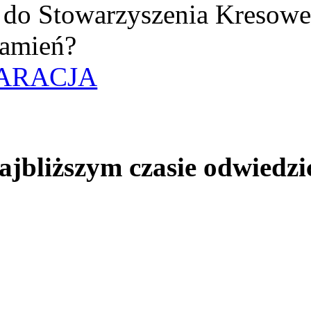
uż do Stowarzyszenia Kresow
amień?
ARACJA
jbliższym czasie odwiedzi