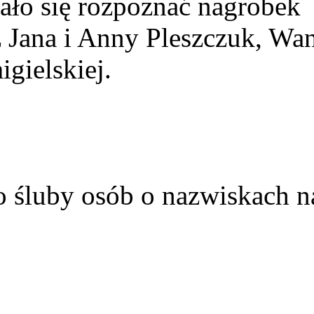
ało się rozpoznać nagrobek
z Jana i Anny Pleszczuk, Wa
gielskiej.
o śluby osób o nazwiskach n