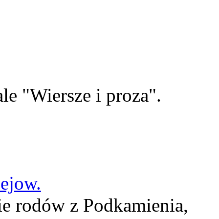
le "Wiersze i proza".
lejow.
ie rodów z Podkamienia,