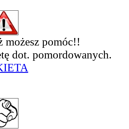
eż możesz pomóc!!
ietę dot. pomordowanych.
KIETA