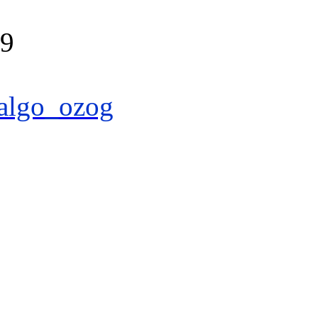
39
algo_ozog