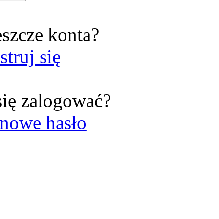
eszcze konta?
struj się
się zalogować?
nowe hasło