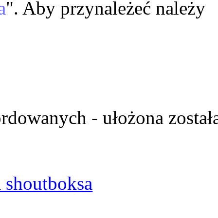
a
". Aby przynależeć należy
ordowanych - ułożona został
 shoutboksa