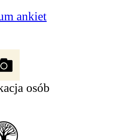
um ankiet
kacja osób