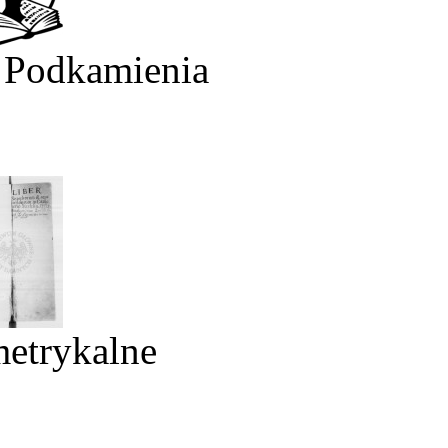
 Podkamienia
metrykalne