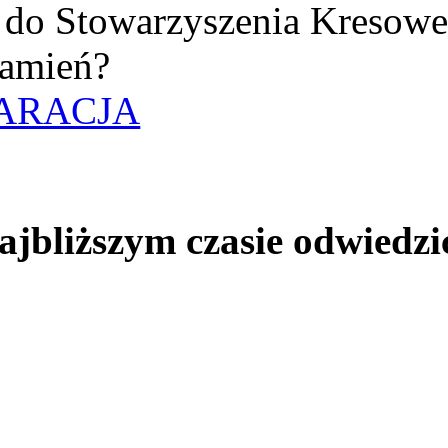
uż do Stowarzyszenia Kresow
amień?
ARACJA
jbliższym czasie odwiedzi