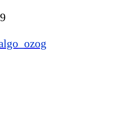
39
algo_ozog