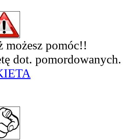
eż możesz pomóc!!
ietę dot. pomordowanych.
KIETA