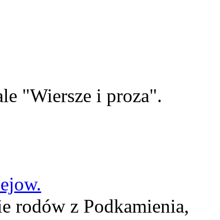
le "Wiersze i proza".
lejow.
ie rodów z Podkamienia,