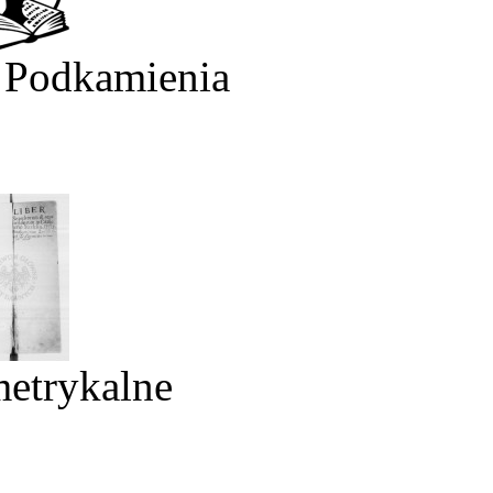
 Podkamienia
metrykalne