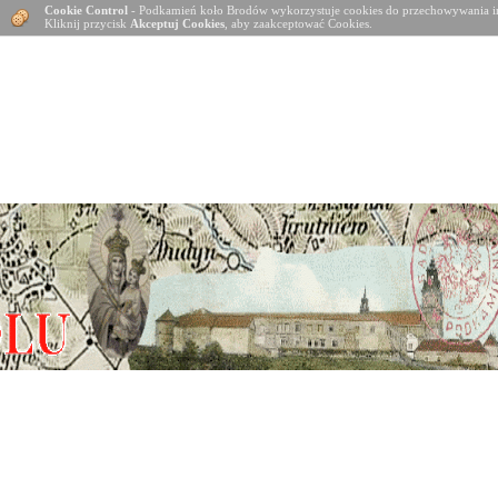
Cookie Control
- Podkamień koło Brodów wykorzystuje cookies do przechowywania in
Kliknij przycisk
Akceptuj Cookies
, aby zaakceptować Cookies.