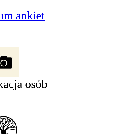
um ankiet
kacja osób