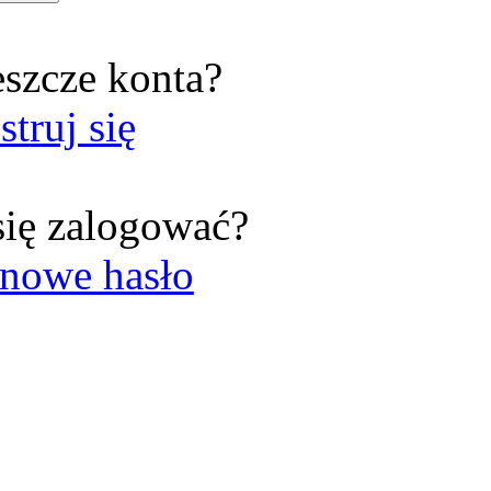
eszcze konta?
struj się
się zalogować?
nowe hasło