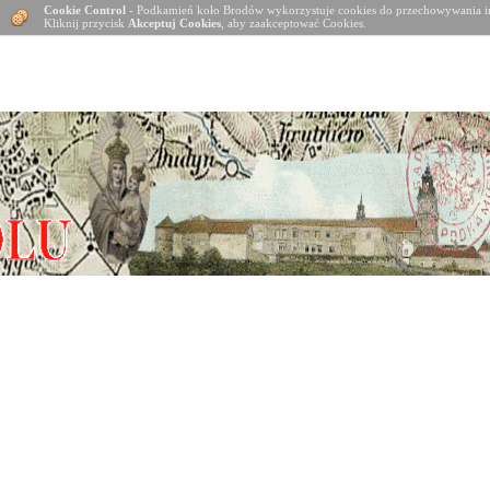
Cookie Control
- Podkamień koło Brodów wykorzystuje cookies do przechowywania in
Kliknij przycisk
Akceptuj Cookies
, aby zaakceptować Cookies.