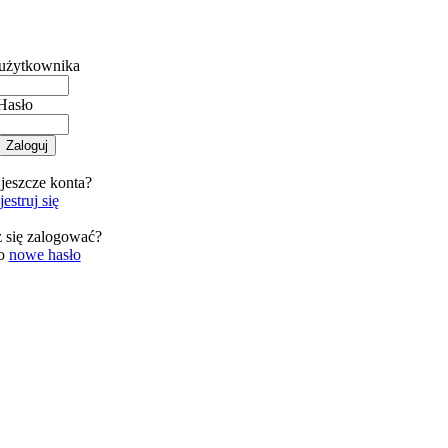
użytkownika
Hasło
jeszcze konta?
estruj się
 się zalogować?
 o
nowe hasło