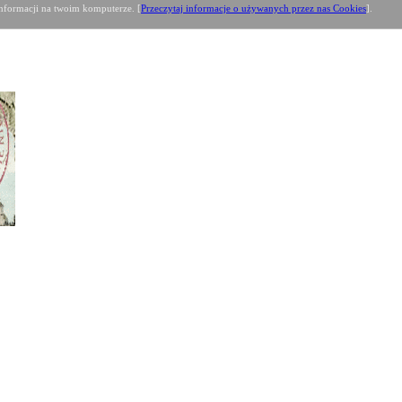
formacji na twoim komputerze. [
Przeczytaj informacje o używanych przez nas Cookies
].