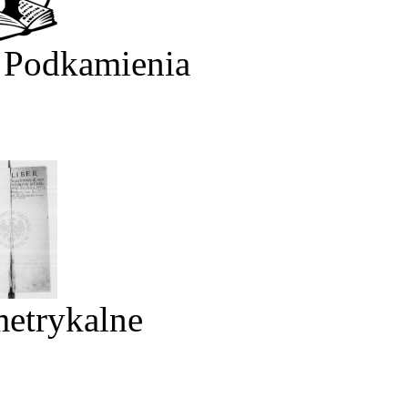
 Podkamienia
metrykalne