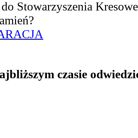
uż do Stowarzyszenia Kresow
amień?
ARACJA
jbliższym czasie odwiedzi