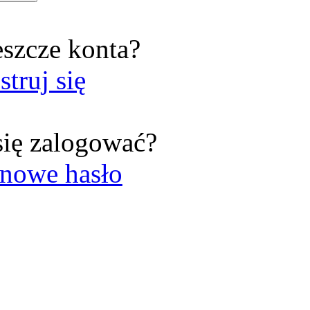
eszcze konta?
struj się
się zalogować?
nowe hasło