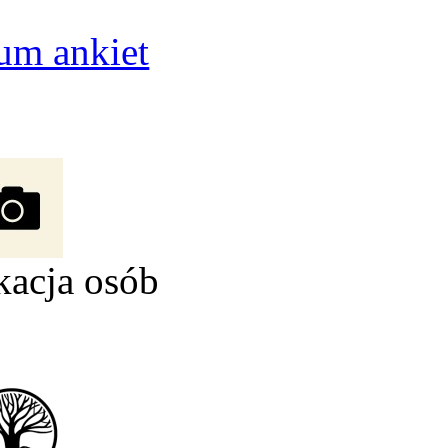
um ankiet
kacja osób