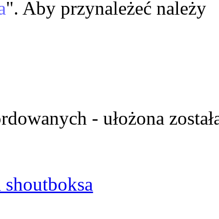
a
". Aby przynależeć należy
ordowanych - ułożona został
 shoutboksa