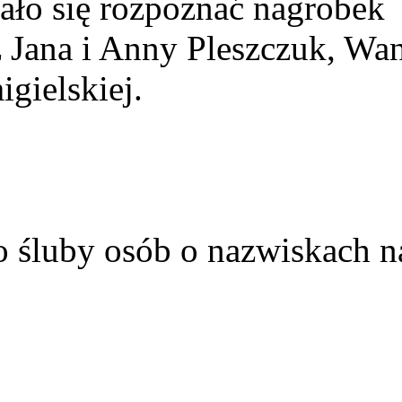
ało się rozpoznać nagrobek
z Jana i Anny Pleszczuk, Wa
gielskiej.
o śluby osób o nazwiskach n