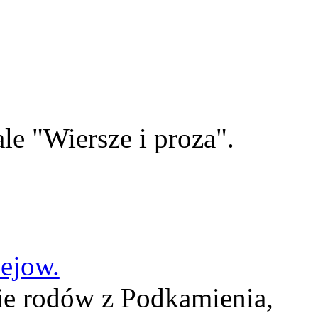
le "Wiersze i proza".
lejow.
ie rodów z Podkamienia,