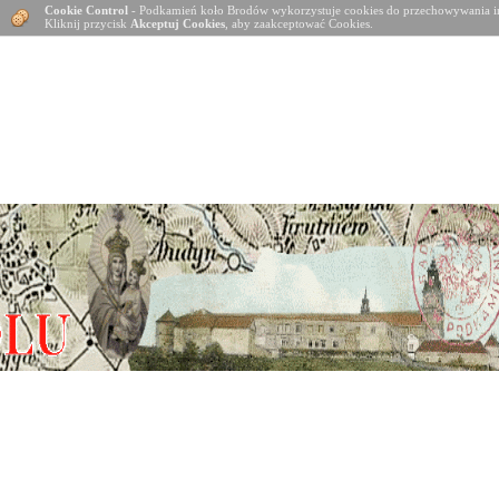
Cookie Control
- Podkamień koło Brodów wykorzystuje cookies do przechowywania in
Kliknij przycisk
Akceptuj Cookies
, aby zaakceptować Cookies.