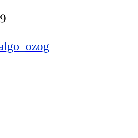
39
algo_ozog