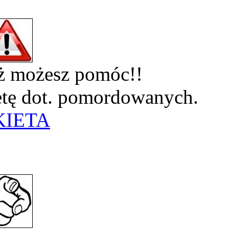
eż możesz pomóc!!
ietę dot. pomordowanych.
KIETA