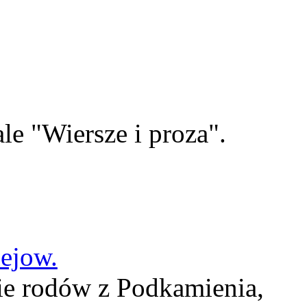
le "Wiersze i proza".
lejow.
ie rodów z Podkamienia,