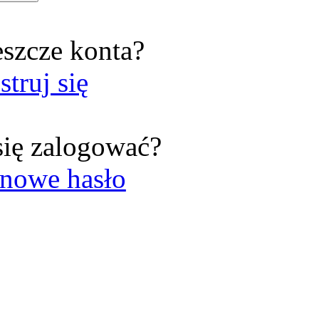
eszcze konta?
struj się
się zalogować?
nowe hasło