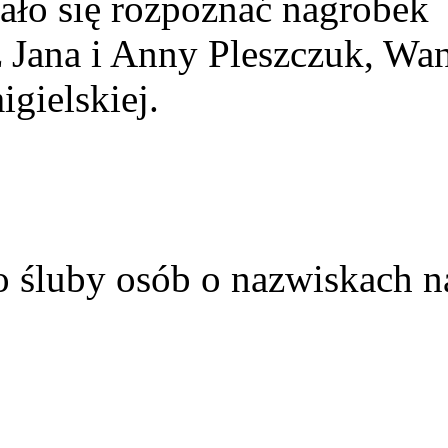
ało się rozpoznać nagrobek
z Jana i Anny Pleszczuk, Wa
gielskiej.
o śluby osób o nazwiskach n