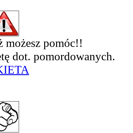
eż możesz pomóc!!
ietę dot. pomordowanych.
KIETA