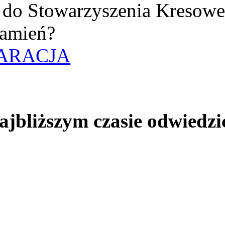
uż do Stowarzyszenia Kresow
amień?
ARACJA
jbliższym czasie odwiedzi