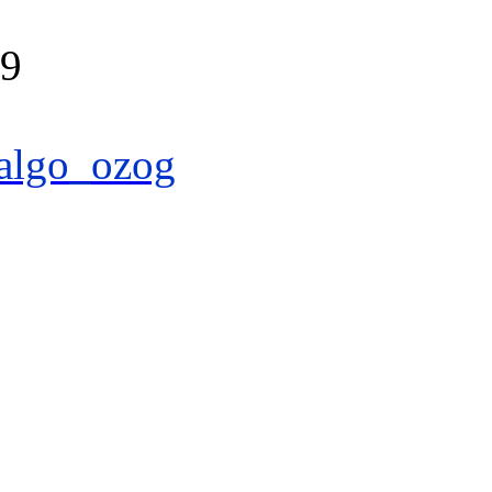
39
algo_ozog