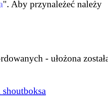
a
". Aby przynależeć należy
ordowanych - ułożona został
 shoutboksa