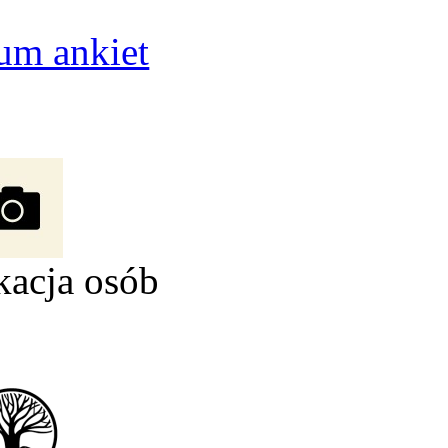
um ankiet
kacja osób