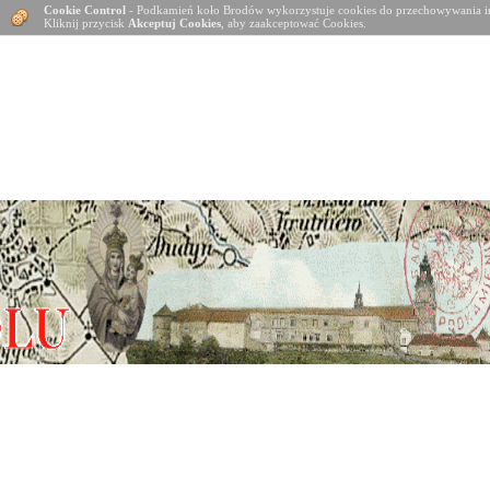
Cookie Control
- Podkamień koło Brodów wykorzystuje cookies do przechowywania in
Kliknij przycisk
Akceptuj Cookies
, aby zaakceptować Cookies.