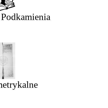
 Podkamienia
metrykalne