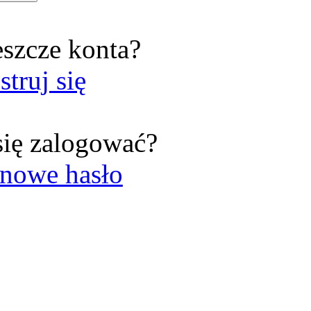
eszcze konta?
struj się
się zalogować?
nowe hasło