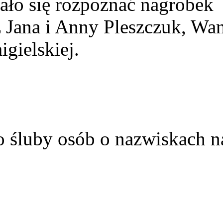
ało się rozpoznać nagrobek
z Jana i Anny Pleszczuk, Wa
gielskiej.
o śluby osób o nazwiskach n