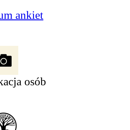
um ankiet
kacja osób