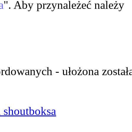
a
". Aby przynależeć należy
ordowanych - ułożona został
 shoutboksa