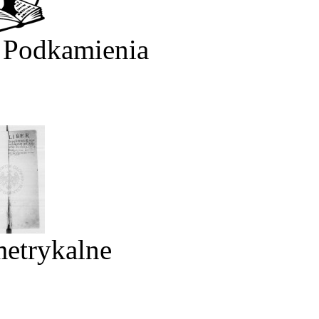
 Podkamienia
metrykalne