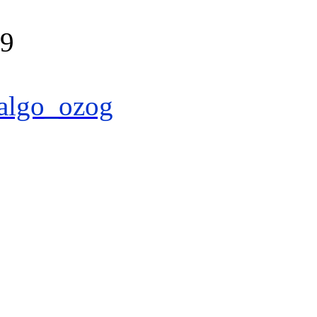
39
algo_ozog