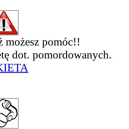
eż możesz pomóc!!
ietę dot. pomordowanych.
KIETA