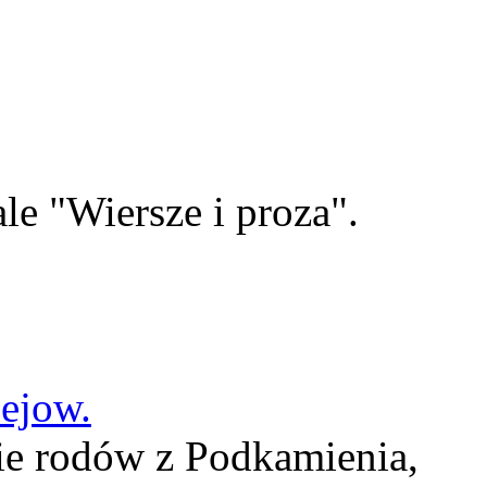
le "Wiersze i proza".
lejow.
ie rodów z Podkamienia,