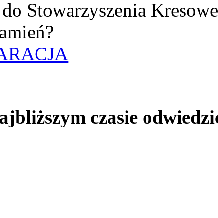
uż do Stowarzyszenia Kresow
amień?
ARACJA
jbliższym czasie odwiedzi