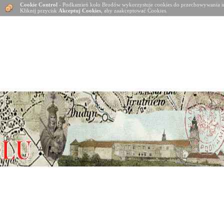
Cookie Control
- Podkamień koło Brodów wykorzystuje cookies do przechowywania in
Kliknij przycisk
Akceptuj Cookies
, aby zaakceptować Cookies.