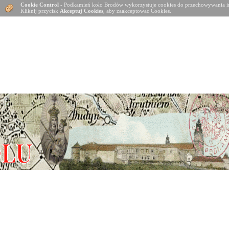
Cookie Control
- Podkamień koło Brodów wykorzystuje cookies do przechowywania in
Kliknij przycisk
Akceptuj Cookies
, aby zaakceptować Cookies.