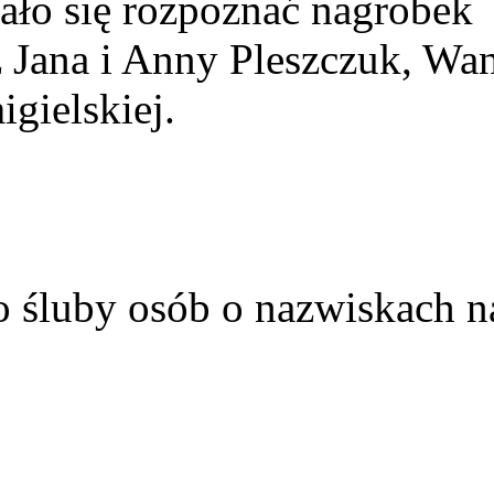
ało się rozpoznać nagrobek
z Jana i Anny Pleszczuk, Wa
gielskiej.
o śluby osób o nazwiskach n