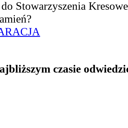
uż do Stowarzyszenia Kresow
amień?
ARACJA
jbliższym czasie odwiedzi