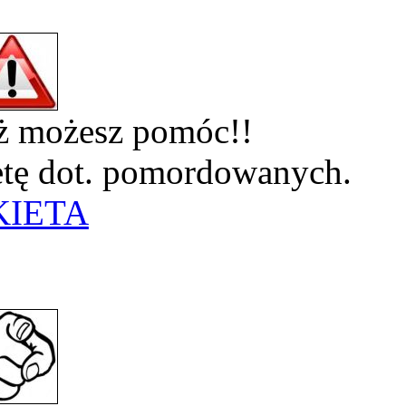
eż możesz pomóc!!
ietę dot. pomordowanych.
KIETA