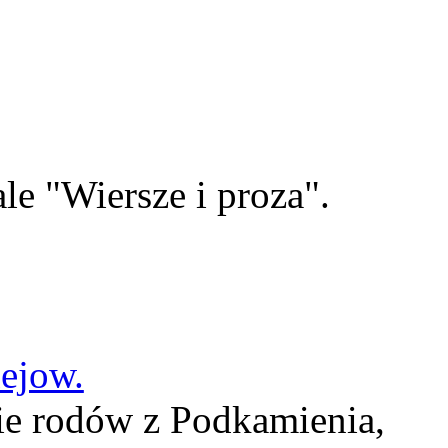
le "Wiersze i proza".
lejow.
ie rodów z Podkamienia,