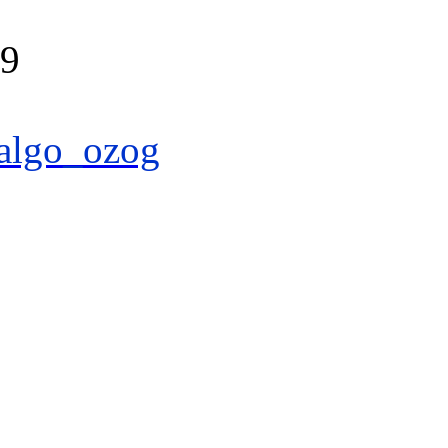
39
algo_ozog