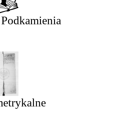
 Podkamienia
metrykalne