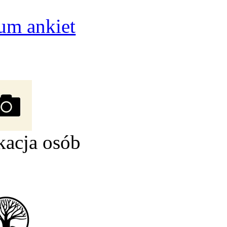
um ankiet
kacja osób