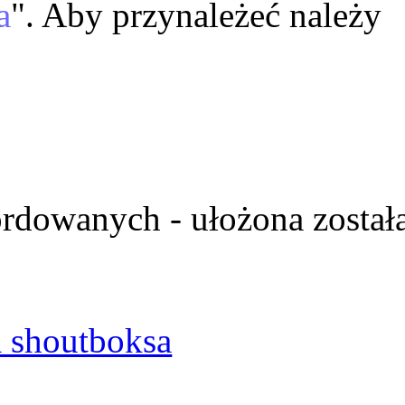
a
". Aby przynależeć należy
ordowanych - ułożona został
 shoutboksa