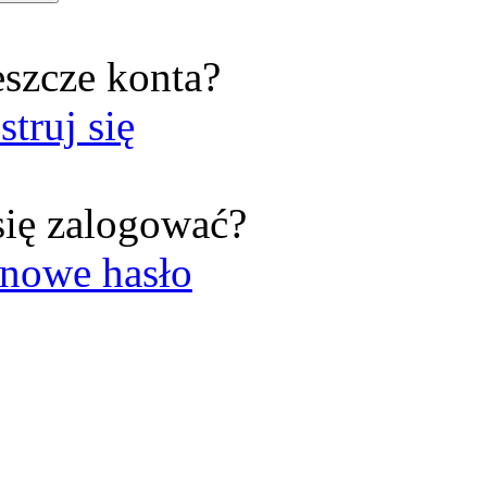
eszcze konta?
struj się
się zalogować?
nowe hasło